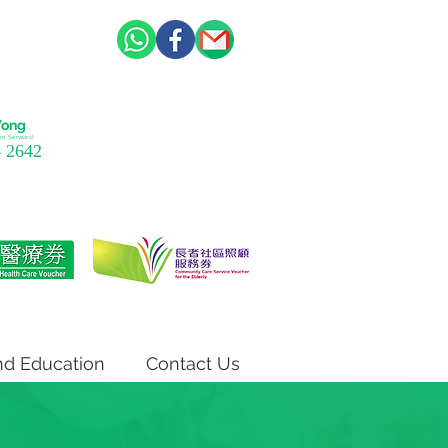
Wong
ion Services)
 2642
nd Education
Contact Us