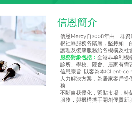
信恩簡介
信恩Mercy自2008年由一
根社區服務各階層，堅持如一
護理及復康服務給各機構及社
服務對象包括：
全港非牟利機
診所、學校、院舍、居家有需
信恩宗旨: 以客為本(Client-
人力解決方案，為居家客戶提
務。
不斷自我優化，緊貼市場，時
服務，與機構攜手開創優質新