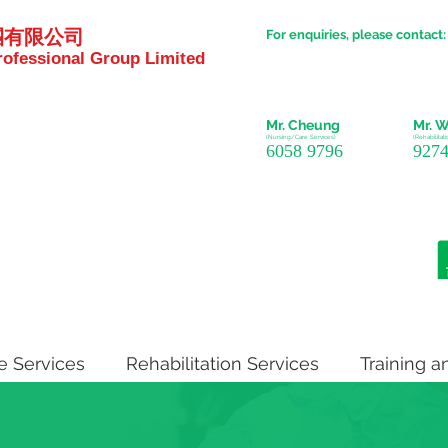
團有限公司
For enquiries, please contact:
ofessional Group Limited
Mr. Cheung
Mr. 
(Nursing/Care
Services)
(Rehabilitat
6058 9796
9274
e Services
Rehabilitation Services
Training a